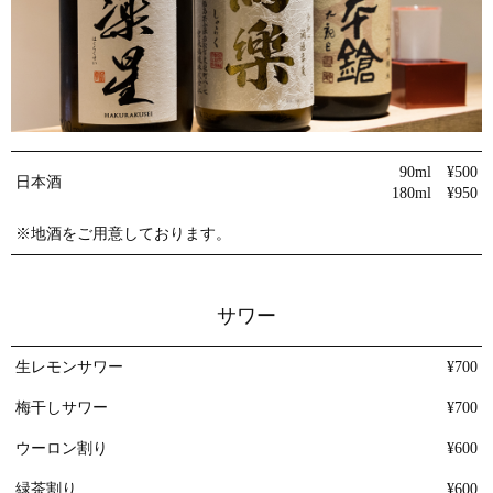
90ml ¥500
日本酒
180ml ¥950
※地酒をご用意しております。
サワー
生レモンサワー
¥700
梅干しサワー
¥700
ウーロン割り
¥600
緑茶割り
¥600